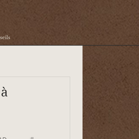
seils
 à