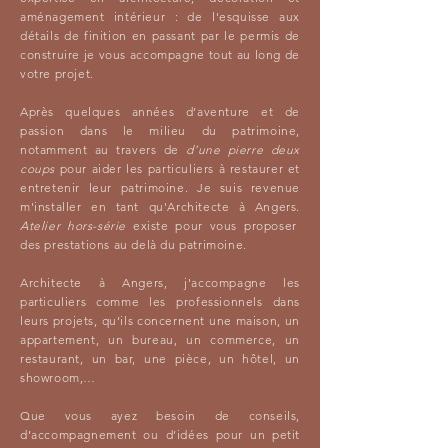
aménagement intérieur : de l'esquisse aux
détails de finition en passant par le permis de
construire je vous accompagne tout au long de
votre projet.
Après quelques années d’aventure et de
passion dans le milieu du patrimoine,
notamment au travers de
d’une pierre deux
coups
pour aider les particuliers à restaurer et
entretenir leur patrimoine. Je suis revenue
m'installer en tant qu'Architecte à Angers.
Atelier hors-série
existe pour vous proposer
des prestations au delà du patrimoine.
Architecte à Angers, j'accompagne les
particuliers comme les professionnels dans
leurs projets, qu’ils concernent une maison, un
appartement, un bureau, un commerce, un
restaurant, un bar, une pièce, un hôtel, un
showroom,…
Que vous ayez besoin de conseils,
d’accompagnement ou d’idées pour un petit