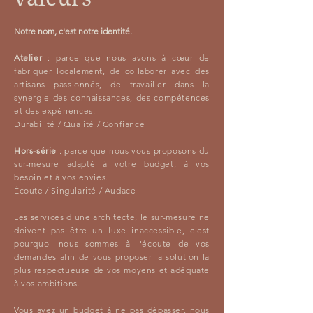
Notre nom, c'est notre identité.
Atelier
: parce que nous avons à cœur de
fabriquer localement, de collaborer avec des
artisans passionnés, de travailler dans la
synergie des connaissances, des compétences
et des expériences.
Durabilité / Qualité / Confiance
Hors-série
: parce que nous vous proposons du
sur-mesure adapté à votre budget, à vos
besoin et à vos envies.
Écoute / Singularité / Audace
Les services d'une architecte, le sur-mesure ne
doivent pas être un luxe inaccessible, c'est
pourquoi nous sommes à l'écoute de vos
demandes afin de vous proposer la solution la
plus respectueuse de vos moyens et adéquate
à vos ambitions.
Vous avez un budget à ne pas dépasser, nous