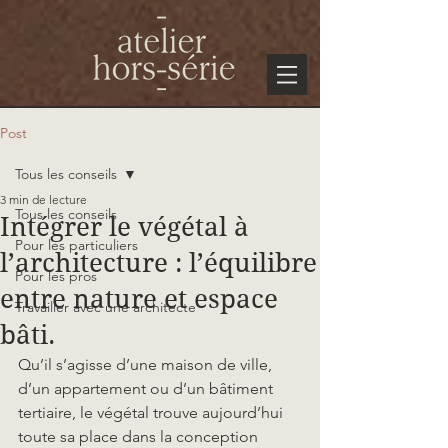
Post
Tous les conseils
3 min de lecture
Tous les conseils
Intégrer le végétal à
Pour les particuliers
l’architecture : l’équilibre
Pour les pros
entre nature et espace
Travailler avec une architecte
bâti.
Qu’il s’agisse d’une maison de ville, 
d’un appartement ou d’un bâtiment 
tertiaire, le végétal trouve aujourd’hui 
toute sa place dans la conception 