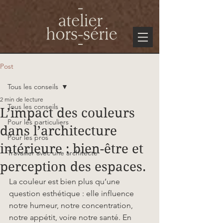
Post
Tous les conseils
2 min de lecture
Tous les conseils
L’impact des couleurs
Pour les particuliers
dans l’architecture
Pour les pros
intérieure : bien-être et
Travailler avec une architecte
perception des espaces.
La couleur est bien plus qu’une 
question esthétique : elle influence 
notre humeur, notre concentration, 
notre appétit, voire notre santé. En 