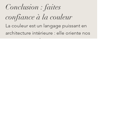
Conclusion : faites 
confiance à la couleur
La couleur est un langage puissant en 
architecture intérieure : elle oriente nos 
émotions, transforme notre perception 
de l’espace et dialogue avec la 
lumière. Bien pensée, elle devient un 
outil d’équilibre entre esthétique, 
confort et fonctionnalité.
Envie de transformer vos espaces 
grâce à la couleur ? Atelier Hors-Série 
vous accompagne pour concevoir des 
intérieurs sur-mesure, sensibles et 
harmonieux.
> Cliquez ici pour nous contacter
. 